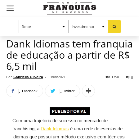
Guia
Home
Notícias
Mercado de franquias
Publieditorial
Franquias
Dank Idiomas tem franquia
de educação a partir de R$
de
6,5 mil
Por
Gabriella Oliveira
-
13/08/2021
1750
0
Sucesso
Facebook
Twitter
Com uma trajetória de sucesso no mercado de
franchising, a
Dank Idiomas
é uma rede de escolas de
idiomas que possui um método exclusivo com técnicas