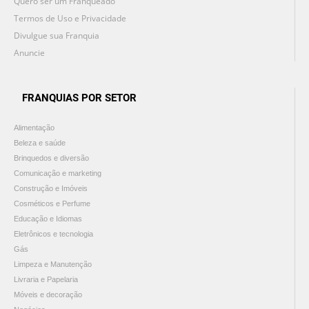
Quero ser um Franqueado
Termos de Uso e Privacidade
Divulgue sua Franquia
Anuncie
FRANQUIAS POR SETOR
Alimentação
Beleza e saúde
Brinquedos e diversão
Comunicação e marketing
Construção e Imóveis
Cosméticos e Perfume
Educação e Idiomas
Eletrônicos e tecnologia
Gás
Limpeza e Manutenção
Livraria e Papelaria
Móveis e decoração