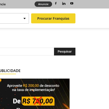
ncie
Anuncie
Procurar
Franquias
UBLICIDADE