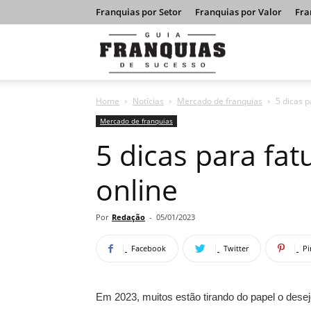
Franquias por Setor
Franquias por Valor
Fra
Guia
Home
Notícias
Mercado de franquias
5 dicas 
Franquias
Mercado de franquias
5 dicas para fa
de
online
Sucesso
Por
Redação
-
05/01/2023
Facebook
Twitter
Pi
Em 2023, muitos estão tirando do papel o des