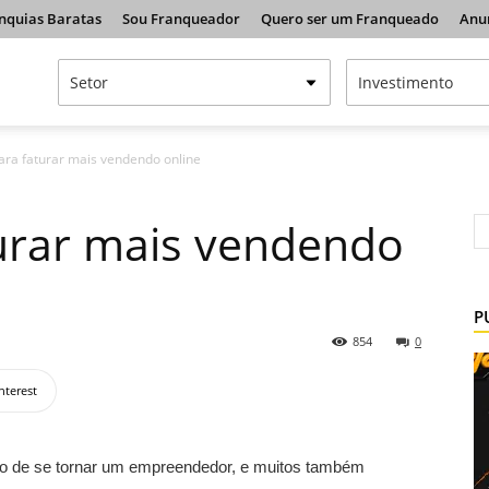
nquias Baratas
Sou Franqueador
Quero ser um Franqueado
Anu
para faturar mais vendendo online
turar mais vendendo
P
854
0
nterest
ejo de se tornar um empreendedor, e muitos também