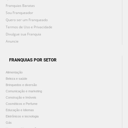
Franquias Baratas
Sou Franqueador
Quero ser um Franqueado
Termos de Uso e Privacidade
Divulgue sua Franquia
Anuncie
FRANQUIAS POR SETOR
Alimentação
Beleza e saúde
Brinquedos e diversão
Comunicação e marketing
Construção e Imóveis
Cosméticos e Perfume
Educação e Idiomas
Eletrônicos e tecnologia
Gás