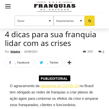
Guia
Home
Notícias
Manual do sucesso
Gestão
Franquias
4 dicas para sua franquia
lidar com as crises
de
Por
Solutto
-
26/08/2021
2331
0
Facebook
Twitter
Sucesso
O agravamento da
pandemia da COVID-19
no Brasil
tem obrigado as redes de franquias a criar planos de
ação ágeis para contornar os efeitos da crise e amparar
seus franqueados, clientes e funcionários.