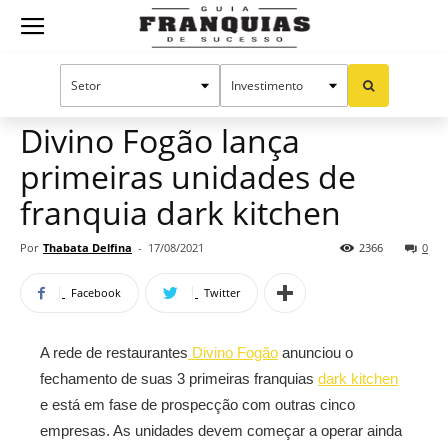
Guia
Home
Notícias
Mercado de franquias
Franquias
Divino Fogão lança
primeiras unidades de
de
franquia dark kitchen
Por
Thabata Delfina
-
17/08/2021
2366
0
Sucesso
Facebook
Twitter
A rede de restaurantes
Divino Fogão
anunciou o
fechamento de suas 3 primeiras franquias
dark kitchen
e está em fase de prospecção com outras cinco
empresas. As unidades devem começar a operar ainda