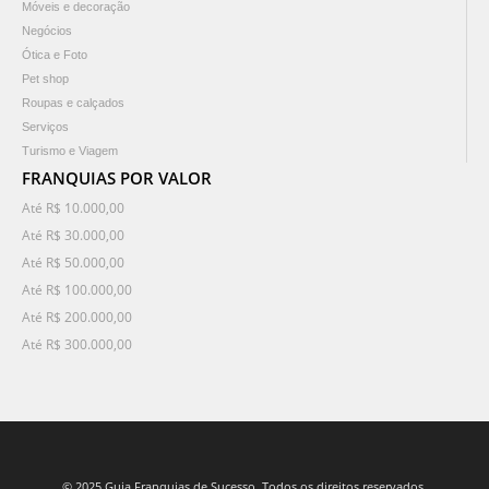
Móveis e decoração
Negócios
Ótica e Foto
Pet shop
Roupas e calçados
Serviços
Turismo e Viagem
FRANQUIAS POR VALOR
Até R$ 10.000,00
Até R$ 30.000,00
Até R$ 50.000,00
Até R$ 100.000,00
Até R$ 200.000,00
Até R$ 300.000,00
© 2025 Guia Franquias de Sucesso. Todos os direitos reservados.