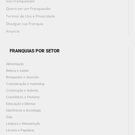
Sou Franqueador
Quero ser um Franqueado
Termos de Uso e Privacidade
Divulgue sua Franquia
Anuncie
FRANQUIAS POR SETOR
Alimentação
Beleza e saúde
Brinquedos e diversão
Comunicação e marketing
Construção e Imóveis
Cosméticos e Perfume
Educação e Idiomas
Eletrônicos e tecnologia
Gás
Limpeza e Manutenção
Livraria e Papelaria