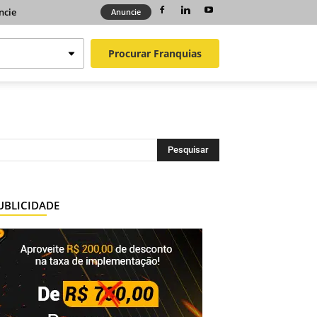
ncie
Anuncie
Procurar
Franquias
UBLICIDADE