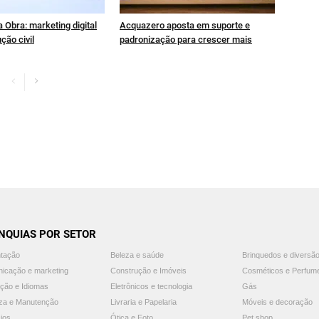
 Obra: marketing digital
Acquazero aposta em suporte e
ção civil
padronização para crescer mais
NQUIAS POR SETOR
ntação
Beleza e saúde
Brinquedos e diversã
icação e marketing
Construção e Imóveis
Cosméticos e Perfum
ção e Idiomas
Eletrônicos e tecnologia
Gás
za e Manutenção
Livraria e Papelaria
Móveis e decoração
ios
Ótica e Foto
Pet shop