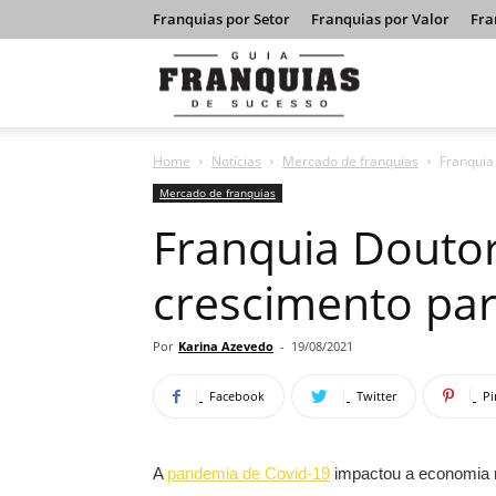
Franquias por Setor
Franquias por Valor
Fra
Guia
Home
Notícias
Mercado de franquias
Franquia
Franquias
Mercado de franquias
Franquia Doutor
de
crescimento pa
Sucesso
Por
Karina Azevedo
-
19/08/2021
Facebook
Twitter
Pi
A
pandemia de Covid-19
impactou a economia mu