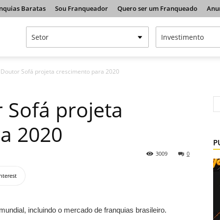
nquias Baratas
Sou Franqueador
Quero ser um Franqueado
Anu
 Doutor Sofá projeta crescimento para 2020
 Sofá projeta
ra 2020
P
3009
0
nterest
ndial, incluindo o mercado de franquias brasileiro.