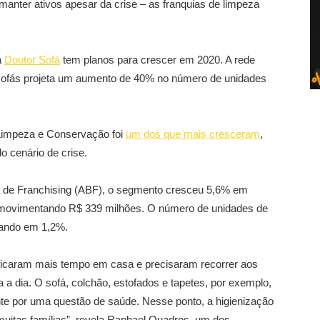
anter ativos apesar da crise – as franquias de limpeza
a
Doutor Sofá
tem planos para crescer em 2020. A rede
 sofás projeta um aumento de 40% no número de unidades
 Limpeza e Conservação foi
um dos que mais cresceram
,
 cenário de crise.
a de Franchising (ABF), o segmento cresceu 5,6% em
, movimentando R$ 339 milhões. O número de unidades de
tando em 1,2%.
ficaram mais tempo em casa e precisaram recorrer aos
 a dia. O sofá, colchão, estofados e tapetes, por exemplo,
e por uma questão de saúde. Nesse ponto, a higienização
 muitas famílias”, revela Raphael Quadros, um dos