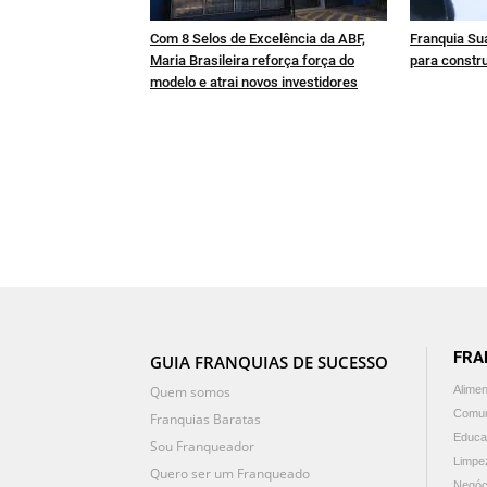
Com 8 Selos de Excelência da ABF,
Franquia Sua
Maria Brasileira reforça força do
para constru
modelo e atrai novos investidores
FRA
GUIA FRANQUIAS DE SUCESSO
Quem somos
Alime
Comun
Franquias Baratas
Educa
Sou Franqueador
Limpe
Quero ser um Franqueado
Negóc