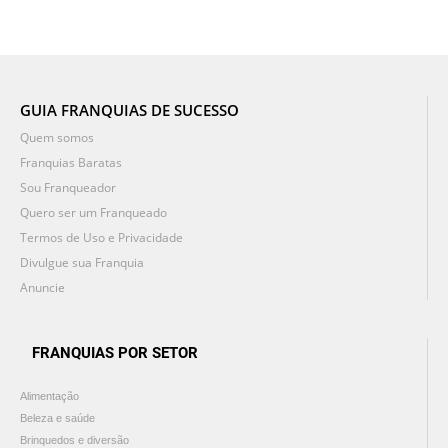
GUIA FRANQUIAS DE SUCESSO
Quem somos
Franquias Baratas
Sou Franqueador
Quero ser um Franqueado
Termos de Uso e Privacidade
Divulgue sua Franquia
Anuncie
FRANQUIAS POR SETOR
Alimentação
Beleza e saúde
Brinquedos e diversão