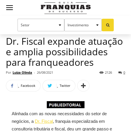
Guia
Home
Notícias
Mercado de franquias
Publieditorial
Franquias
Dr. Fiscal expande atuação
e amplia possibilidades
de
para franqueadores
Por
Luiza Olinda
-
26/08/2021
2126
0
Sucesso
Facebook
Twitter
Alinhada com as novas necessidades do setor de
negócios, a
Dr. Fiscal
, franquia especializada em
consultoria tributária e fiscal, deu um grande passo e