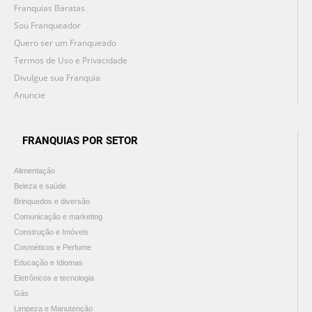
Franquias Baratas
Sou Franqueador
Quero ser um Franqueado
Termos de Uso e Privacidade
Divulgue sua Franquia
Anuncie
FRANQUIAS POR SETOR
Alimentação
Beleza e saúde
Brinquedos e diversão
Comunicação e marketing
Construção e Imóveis
Cosméticos e Perfume
Educação e Idiomas
Eletrônicos e tecnologia
Gás
Limpeza e Manutenção