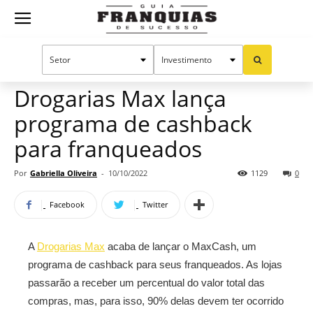
Guia
Home
Notícias
Mercado de franquias
Franquias
Drogarias Max lança
programa de cashback
de
para franqueados
Por
Gabriella Oliveira
-
10/10/2022
1129
0
Sucesso
Facebook
Twitter
A
Drogarias Max
acaba de lançar o MaxCash, um
programa de cashback para seus franqueados. As lojas
passarão a receber um percentual do valor total das
compras, mas, para isso, 90% delas devem ter ocorrido