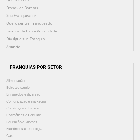
Franquias Baratas
Sou Franqueador
Quero ser um Franqueado
Termos de Uso e Privacidade
Divulgue sua Franquia
Anuncie
FRANQUIAS POR SETOR
Alimentação
Beleza e saúde
Brinquedos e diversão
Comunicação e marketing
Construção e Imóveis
Cosméticos e Perfume
Educação e Idiomas
Eletrônicos e tecnologia
Gás