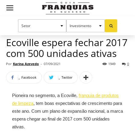
Guia
Home
Notícias
Mercado de franquias
Franquias
Ecoville espera fechar 2017
com 500 unidades ativas
de
Por
Karina Azevedo
-
07/09/2021
1949
0
Facebook
Twitter
Sucesso
Pioneira no segmento, a Ecoville,
franquia de produtos
de limpeza
, tem boas expectativas de crescimento para
este ano. Com um plano de expansão nacional, a marca
espera chegar ao final de 2017 com 500 unidades
ativas.