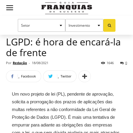
Guia
Home
Notícias
Artigos
Manual do sucesso
Franquias
LGPD: é hora de encará-la
de frente
de
Por
Redação
-
18/08/2021
1646
0
Facebook
Twitter
Sucesso
Um novo projeto de lei (PL), pendente de aprovação,
solicita a prorrogação dos prazos de aplicações das
multas referentes a não conformidade da Lei Geral de
Proteção de Dados (LGPD). É mais uma tentativa de
empurrar para adiante as obrigações das empresas
com a lei, o que sem dúvida ajudaria os mais atrasados.