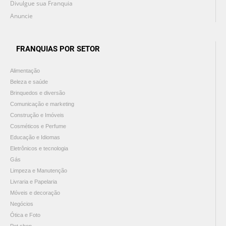
Divulgue sua Franquia
Anuncie
FRANQUIAS POR SETOR
Alimentação
Beleza e saúde
Brinquedos e diversão
Comunicação e marketing
Construção e Imóveis
Cosméticos e Perfume
Educação e Idiomas
Eletrônicos e tecnologia
Gás
Limpeza e Manutenção
Livraria e Papelaria
Móveis e decoração
Negócios
Ótica e Foto