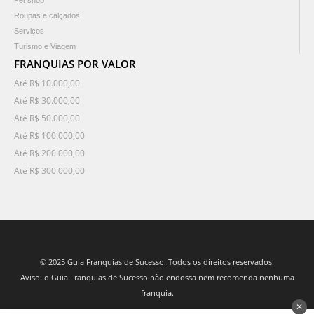
Pet shop
Roupas e calçados
Serviços
Turismo e Viagem
FRANQUIAS POR VALOR
Até R$ 10.000,00
Até R$ 30.000,00
Até R$ 50.000,00
Até R$ 100.000,00
Até R$ 200.000,00
Até R$ 300.000,00
© 2025 Guia Franquias de Sucesso. Todos os direitos reservados.
Aviso: o Guia Franquias de Sucesso não endossa nem recomenda nenhuma
franquia.
✕