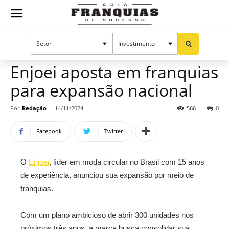
Guia
Home
Notícias
Mercado de franquias
Franquias
Enjoei aposta em franquias
para expansão nacional
de
Por
Redação
-
14/11/2024
566
0
Facebook
Twitter
Sucesso
O
Enjoei
, líder em moda circular no Brasil com 15 anos
de experiência, anunciou sua expansão por meio de
franquias.
Com um plano ambicioso de abrir 300 unidades nos
próximos três anos, a marca busca consolidar sua