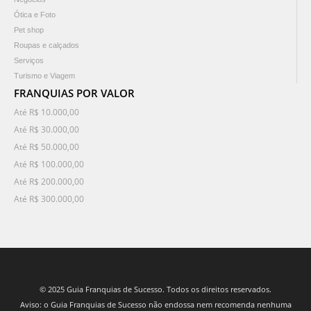
Ótica e Foto
Pet shop
Roupas e calçados
Serviços
Turismo e Viagem
FRANQUIAS POR VALOR
Até R$ 10.000,00
Até R$ 30.000,00
Até R$ 50.000,00
Até R$ 100.000,00
Até R$ 200.000,00
Até R$ 300.000,00
© 2025 Guia Franquias de Sucesso. Todos os direitos reservados.
Aviso: o Guia Franquias de Sucesso não endossa nem recomenda nenhuma