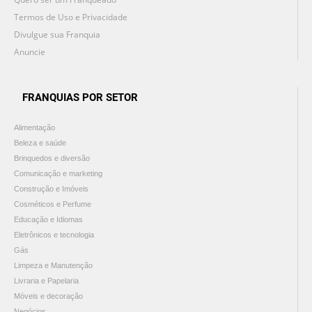
Termos de Uso e Privacidade
Divulgue sua Franquia
Anuncie
FRANQUIAS POR SETOR
Alimentação
Beleza e saúde
Brinquedos e diversão
Comunicação e marketing
Construção e Imóveis
Cosméticos e Perfume
Educação e Idiomas
Eletrônicos e tecnologia
Gás
Limpeza e Manutenção
Livraria e Papelaria
Móveis e decoração
Negócios