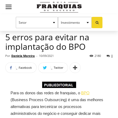
Guia
Home
Notícias
Manual do sucesso
Franquias
5 erros para evitar na
implantação do BPO
de
Por
Daniela Moreira
-
10/09/2021
2180
0
Facebook
Twitter
Sucesso
Para os donos das redes de franquias, o
BPO
(Business Process Outsourcing) é uma das melhores
alternativas para terceirizar os processos
administrativos do negócio e conseguir dedicar mais