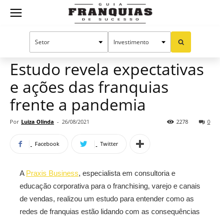
Guia
Home
Notícias
Manual do sucesso
Franquias
Estudo revela expectativas
e ações das franquias
de
frente a pandemia
Por
Luiza Olinda
-
26/08/2021
2278
0
Sucesso
Facebook
Twitter
A
Praxis Business
, especialista em consultoria e
educação corporativa para o franchising, varejo e canais
de vendas, realizou um estudo para entender como as
redes de franquias estão lidando com as consequências