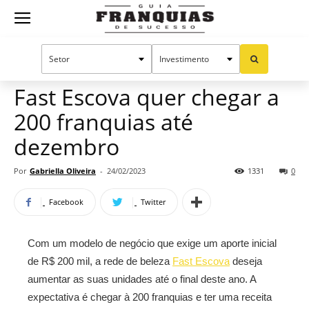
Guia
Home
Notícias
Mercado de franquias
Franquias
Fast Escova quer chegar a
200 franquias até
de
dezembro
Por
Gabriella Oliveira
-
24/02/2023
1331
0
Sucesso
Facebook
Twitter
Com um modelo de negócio que exige um aporte inicial
de R$ 200 mil, a rede de beleza
Fast Escova
deseja
aumentar as suas unidades até o final deste ano. A
expectativa é chegar à 200 franquias e ter uma receita