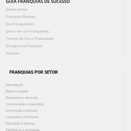
GUIA FRANQUIAS DE SUCESSO
Quem somos
Franquias Baratas
Sou Franqueador
Quero ser um Franqueado
Termos de Uso e Privacidade
Divulgue sua Franquia
Anuncie
FRANQUIAS POR SETOR
Alimentação
Beleza e saúde
Brinquedos e diversão
Comunicação e marketing
Construção e Imóveis
Cosméticos e Perfume
Educação e Idiomas
Eletrônicos e tecnologia