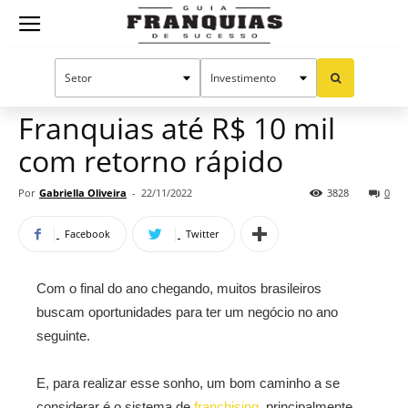
Guia
Home
Notícias
Oportunidades e tendências
Franquias
Franquias até R$ 10 mil
com retorno rápido
de
Por
Gabriella Oliveira
-
22/11/2022
3828
0
Facebook
Twitter
Sucesso
Com o final do ano chegando, muitos brasileiros
buscam oportunidades para ter um negócio no ano
seguinte.
E, para realizar esse sonho, um bom caminho a se
considerar é o sistema de
franchising
, principalmente