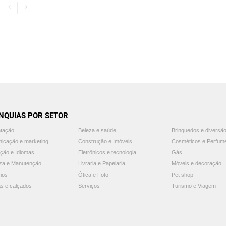
NQUIAS POR SETOR
ntação
Beleza e saúde
Brinquedos e diversã
icação e marketing
Construção e Imóveis
Cosméticos e Perfum
ção e Idiomas
Eletrônicos e tecnologia
Gás
za e Manutenção
Livraria e Papelaria
Móveis e decoração
ios
Ótica e Foto
Pet shop
s e calçados
Serviços
Turismo e Viagem