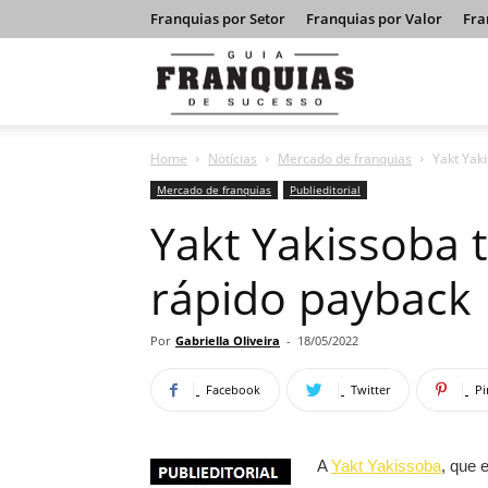
Franquias por Setor
Franquias por Valor
Fra
Guia
Home
Notícias
Mercado de franquias
Yakt Yak
Franquias
Mercado de franquias
Publieditorial
Yakt Yakissoba 
de
rápido payback
Sucesso
Por
Gabriella Oliveira
-
18/05/2022
Facebook
Twitter
Pi
A
Yakt Yakissoba
, que 