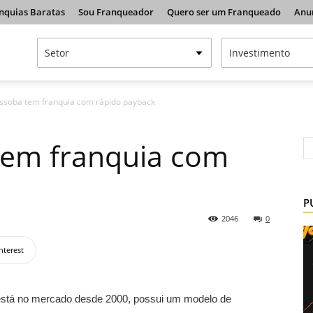
nquias Baratas
Sou Franqueador
Quero ser um Franqueado
Anu
issoba tem franquia com rápido payback
tem franquia com
P
2046
0
nterest
está no mercado desde 2000, possui um modelo de