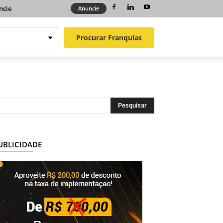
ncie
Anuncie
Procurar
Franquias
UBLICIDADE