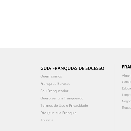
FRA
GUIA FRANQUIAS DE SUCESSO
Quem somos
Alime
Comun
Franquias Baratas
Educa
Sou Franqueador
Limpe
Quero ser um Franqueado
Negóc
Termos de Uso e Privacidade
Roupa
Divulgue sua Franquia
Anuncie