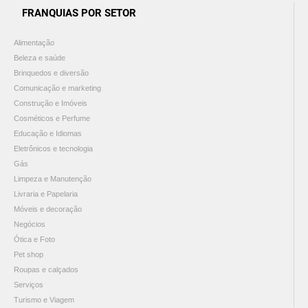
FRANQUIAS POR SETOR
Alimentação
Beleza e saúde
Brinquedos e diversão
Comunicação e marketing
Construção e Imóveis
Cosméticos e Perfume
Educação e Idiomas
Eletrônicos e tecnologia
Gás
Limpeza e Manutenção
Livraria e Papelaria
Móveis e decoração
Negócios
Ótica e Foto
Pet shop
Roupas e calçados
Serviços
Turismo e Viagem