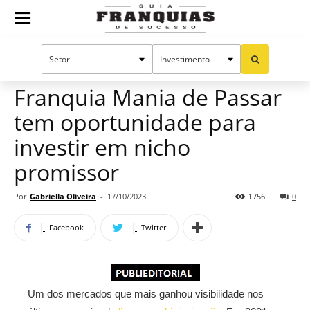
Guia
Home
Notícias
Mercado de franquias
Publieditorial
Franquias
Franquia Mania de Passar
tem oportunidade para
de
investir em nicho
promissor
Sucesso
Por
Gabriella Oliveira
-
17/10/2023
1756
0
Facebook
Twitter
Um dos mercados que mais ganhou visibilidade nos