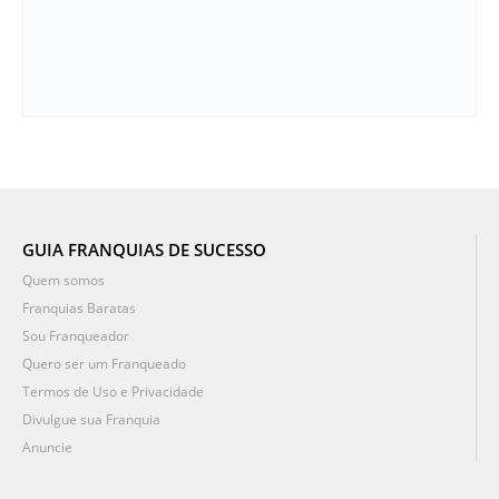
GUIA FRANQUIAS DE SUCESSO
Quem somos
Franquias Baratas
Sou Franqueador
Quero ser um Franqueado
Termos de Uso e Privacidade
Divulgue sua Franquia
Anuncie