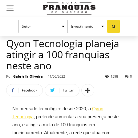
Guia
Home
Notícias
Mercado de franquias
Franquias
Qyon Tecnologia planeja
atingir a 100 franquias
de
neste ano
Por
Gabriella Oliveira
-
11/05/2022
1598
0
Sucesso
Facebook
Twitter
No mercado tecnológico desde 2020, a
Qyon
Tecnologia
, pretende aumentar a sua presença neste
ano, e atingir a meta de 100 franquias em
funcionamento. Atualmente, a rede que atua com