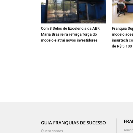
Com 8 Selos de Excelência da ABF,
Franquia Su
Maria Brasileira reforça força do
modelo aces
modelo e atrai novos investidores
insurtech co
de R$ 5.100
FRA
GUIA FRANQUIAS DE SUCESSO
Quem somos
Alime