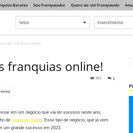
nquias Baratas
Sou Franqueador
Quero ser um Franqueado
Anu
ano das franquias online!
 franquias online!
972
0
P
nterest
ressar em um negócio que vai ter sucesso neste ano,
cho de
franquias online
. Esse tipo de negócio, que já vem
ter um grande sucesso em 2023.