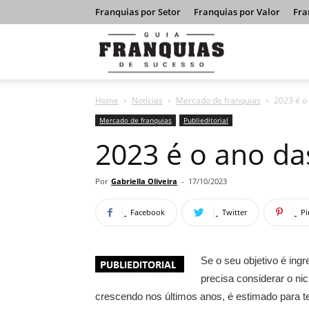
Franquias por Setor
Franquias por Valor
Fra
Guia
Home
Notícias
Mercado de franquias
2023 é o 
Franquias
Mercado de franquias
Publieditorial
2023 é o ano das
de
Por
Gabriella Oliveira
-
17/10/2023
Facebook
Twitter
Pi
Sucesso
Se o seu objetivo é ing
precisa considerar o ni
crescendo nos últimos anos, é estimado para 