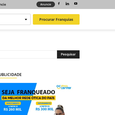
ncie
Anuncie
Procurar
Franquias
UBLICIDADE