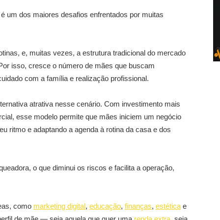
l é um dos maiores desafios enfrentados por muitas
otinas, e, muitas vezes, a estrutura tradicional do mercado
Por isso, cresce o número de mães que buscam
idado com a família e realização profissional.
rnativa atrativa nesse cenário. Com investimento mais
cial, esse modelo permite que mães iniciem um negócio
seu ritmo e adaptando a agenda à rotina da casa e dos
eadora, o que diminui os riscos e facilita a operação,
reas, como
marketing digital
,
educação
,
finanças
,
estética
e
 perfil de mãe — seja aquela que quer uma
renda extra
, seja