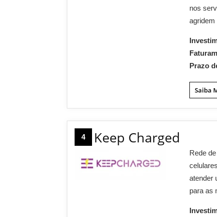
nos serv
agridem 
Investi
Fatura
Prazo d
Saiba 
Keep Charged
4
Rede de 
celulare
atender 
para as
Investi