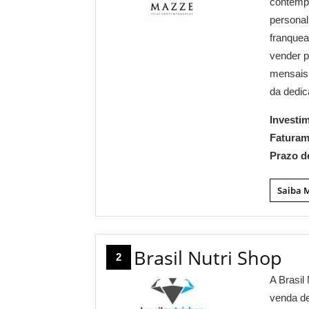
contempo
personal
franque
vender p
mensais
da dedic
Investi
Fatura
Prazo d
Saiba 
Brasil Nutri Shop
2
A Brasil
venda de