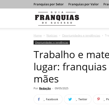
Franquias por Setor
Franquias por Valor
Fra
Guia
Home
Notícias
Oportunidades e tendências
Tr
Franquias
Oportunidades e tendências
Trabalho e mat
de
lugar: franquia
mães
Sucesso
Por
Redação
-
09/05/2025
Facebook
Twitter
Pi