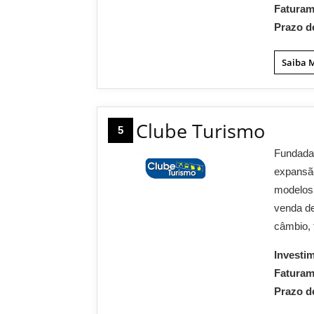
Fatura
Prazo d
Saiba 
Clube Turismo
5
Fundada 
expansão
modelos 
venda d
câmbio, 
Investi
Fatura
Prazo d