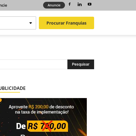
ncie
Anuncie
Procurar
Franquias
UBLICIDADE