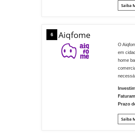
Saiba 
Aiqfome
6
O Aiqfom
em cidad
home bas
comercia
necessár
Investi
Fatura
Prazo d
Saiba 