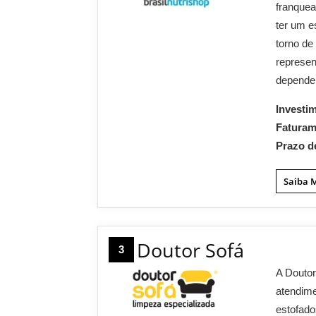
franquea
ter um e
torno de
represen
depende
Investi
Fatura
Prazo d
Saiba 
Doutor Sofá
3
A Doutor
atendime
estofado