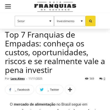
Guia
Home
Notícias
Franquias por setor
Alimentação
Oportunidades e tendências
Franquias
Top 7 Franquias de
Empadas: conheça os
de
custos, oportunidades,
riscos e se realmente vale a
pena investir
Sucesso
Por
Lara Alves
-
11/11/2025
569
0
Facebook
Twitter
O
mercado de alimentação
no Brasil segue em