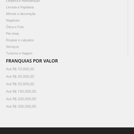
Limpeza e Manutenção
Livraria e Papelaria
Móveis e decoração
Negócios
Ótica e Foto
Pet shop
Roupas e calçados
Serviços
Turismo e Viagem
FRANQUIAS POR VALOR
Até R$ 10.000,00
Até R$ 30.000,00
Até R$ 50.000,00
Até R$ 100.000,00
Até R$ 200.000,00
Até R$ 300.000,00