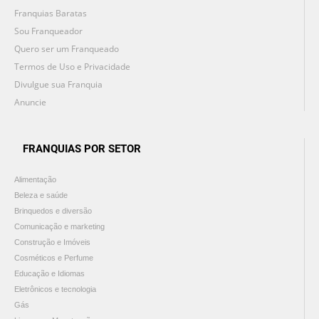
Franquias Baratas
Sou Franqueador
Quero ser um Franqueado
Termos de Uso e Privacidade
Divulgue sua Franquia
Anuncie
FRANQUIAS POR SETOR
Alimentação
Beleza e saúde
Brinquedos e diversão
Comunicação e marketing
Construção e Imóveis
Cosméticos e Perfume
Educação e Idiomas
Eletrônicos e tecnologia
Gás