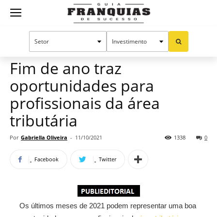
Guia
Home
Notícias
Mercado de franquias
Publieditorial
Franquias
Fim de ano traz
oportunidades para
de
profissionais da área
tributária
Sucesso
Por
Gabriella Oliveira
-
11/10/2021
1338
0
Facebook
Twitter
Os últimos meses de 2021 podem representar uma boa