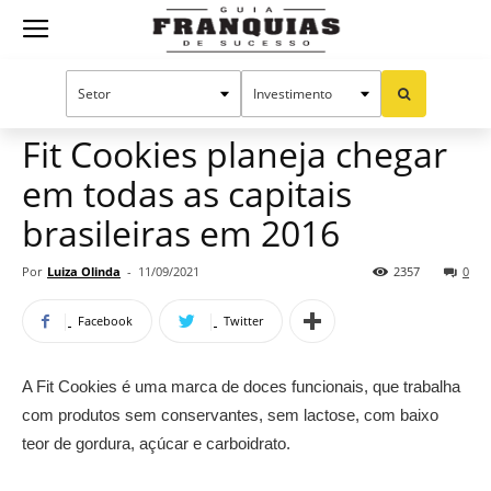
Guia
Home
Notícias
Mercado de franquias
Franquias
Fit Cookies planeja chegar
em todas as capitais
de
brasileiras em 2016
Por
Luiza Olinda
-
11/09/2021
2357
0
Sucesso
Facebook
Twitter
A Fit Cookies é uma marca de doces funcionais, que trabalha
com produtos sem conservantes, sem lactose, com baixo
teor de gordura, açúcar e carboidrato.