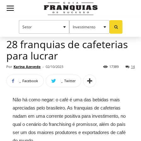
Guia
Home
Notícias
Oportunidades e tendências
Publieditorial
Franquias
28 franquias de cafeterias
para lucrar
de
Por
Karina Azevedo
-
02/10/2023
17389
14
Facebook
Twitter
Sucesso
Não há como negar: o café é uma das bebidas mais
apreciadas pelo brasileiro. As franquias de cafeterias
nadam em uma corrente positiva para investimento, no
qual o cenário do franchising é promissor, além do país
ser um dos maiores produtores e exportadores de café
do mundo.