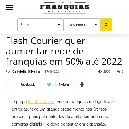
Guia
Home
Notícias
Mercado de franquias
Franquias
Flash Courier quer
aumentar rede de
de
franquias em 50% até 2022
Por
Gabriella Oliveira
-
17/08/2021
2960
0
Sucesso
Facebook
Twitter
O grupo
Flash Courier
, rede de franquias de logística e
entregas, teve um grande crescimento nos últimos
meses – principalmente devido à alta demanda das
compras digitais – e deve continuar em expansão.