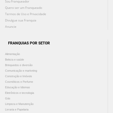
Sou Franqueador
Quero ser um Franqueado
Termos de Uso e Privacidade
Divulgue sua Franquia
Anuncie
FRANQUIAS POR SETOR
Alimentação
Beleza e saúde
Brinquedos e diversão
Comunicação e marketing
Construção e Imóveis
Cosméticos e Perfume
Educação e Idiomas
Eletrônicos e tecnologia
Gás
Limpeza e Manutenção
Livraria e Papelaria