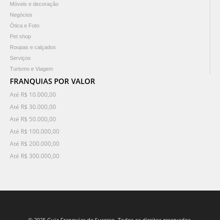
Móveis e decoração
Negócios
Ótica e Foto
Pet shop
Roupas e calçados
Serviços
Turismo e Viagem
FRANQUIAS POR VALOR
Até R$ 10.000,00
Até R$ 30.000,00
Até R$ 50.000,00
Até R$ 100.000,00
Até R$ 200.000,00
Até R$ 300.000,00
© 2025 Guia Franquias de Sucesso. Todos os direitos reservados.