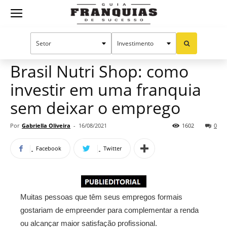
Guia
Home
Notícias
Mercado de franquias
Publieditorial
Franquias
Brasil Nutri Shop: como
investir em uma franquia
de
sem deixar o emprego
Por
Gabriella Oliveira
-
16/08/2021
1602
0
Sucesso
Facebook
Twitter
Muitas pessoas que têm seus empregos formais
gostariam de empreender para complementar a renda
ou alcançar maior satisfação profissional.