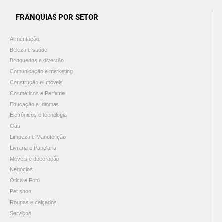
FRANQUIAS POR SETOR
Alimentação
Beleza e saúde
Brinquedos e diversão
Comunicação e marketing
Construção e Imóveis
Cosméticos e Perfume
Educação e Idiomas
Eletrônicos e tecnologia
Gás
Limpeza e Manutenção
Livraria e Papelaria
Móveis e decoração
Negócios
Ótica e Foto
Pet shop
Roupas e calçados
Serviços