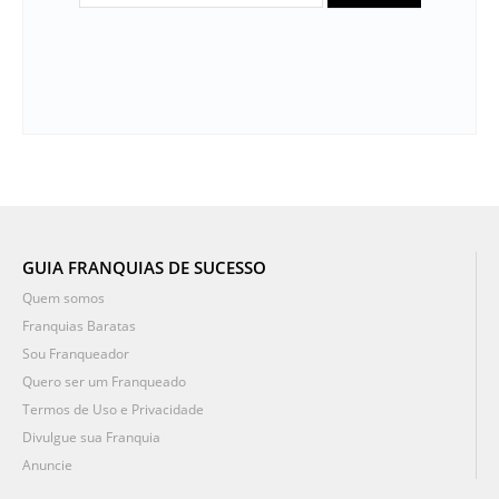
GUIA FRANQUIAS DE SUCESSO
Quem somos
Franquias Baratas
Sou Franqueador
Quero ser um Franqueado
Termos de Uso e Privacidade
Divulgue sua Franquia
Anuncie