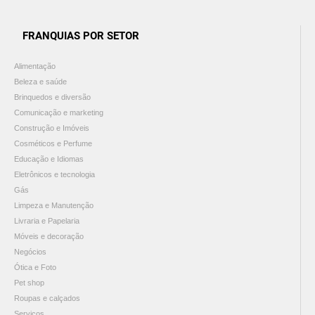
FRANQUIAS POR SETOR
Alimentação
Beleza e saúde
Brinquedos e diversão
Comunicação e marketing
Construção e Imóveis
Cosméticos e Perfume
Educação e Idiomas
Eletrônicos e tecnologia
Gás
Limpeza e Manutenção
Livraria e Papelaria
Móveis e decoração
Negócios
Ótica e Foto
Pet shop
Roupas e calçados
Serviços