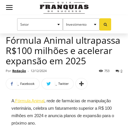
Guia
Home
Notícias
Mercado de franquias
Franquias
Fórmula Animal ultrapassa
R$100 milhões e acelerar
de
expansão em 2025
Por
Redação
-
12/12/2024
753
0
Sucesso
Facebook
Twitter
A
Fórmula Animal
, rede de farmácias de manipulação
veterinária, celebra um faturamento superior a R$ 100
milhões em 2024 e anuncia planos de expansão para o
próximo ano.