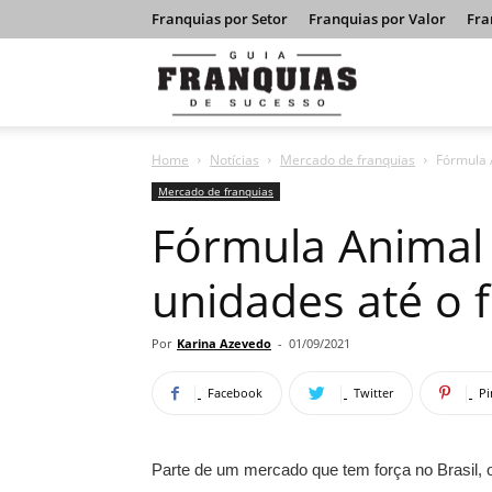
Franquias por Setor
Franquias por Valor
Fra
Guia
Home
Notícias
Mercado de franquias
Fórmula 
Franquias
Mercado de franquias
Fórmula Animal 
de
unidades até o 
Sucesso
Por
Karina Azevedo
-
01/09/2021
Facebook
Twitter
Pi
Parte de um mercado que tem força no Brasil,