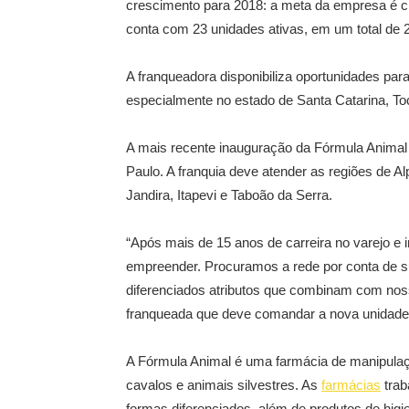
crescimento para 2018: a meta da empresa é che
conta com 23 unidades ativas, em um total de 
A franqueadora disponibiliza oportunidades pa
especialmente no estado de Santa Catarina, T
A mais recente inauguração da Fórmula Animal 
Paulo. A franquia deve atender as regiões de A
Jandira, Itapevi e Taboão da Serra.
“Após mais de 15 anos de carreira no varejo e 
empreender. Procuramos a rede por conta de su
diferenciados atributos que combinam com noss
franqueada que deve comandar a nova unidade j
A Fórmula Animal é uma farmácia de manipulaç
cavalos e animais silvestres. As
farmácias
trab
formas diferenciados, além de produtos de higi