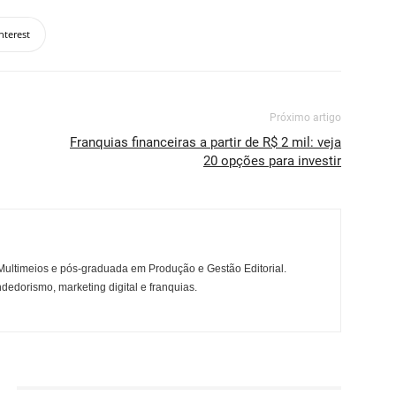
nterest
Próximo artigo
Franquias financeiras a partir de R$ 2 mil: veja
20 opções para investir
ltimeios e pós-graduada em Produção e Gestão Editorial.
dedorismo, marketing digital e franquias.