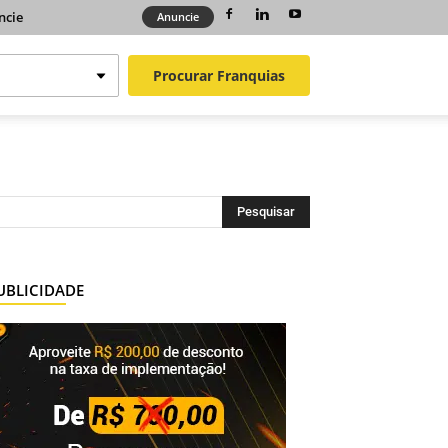
ncie
Anuncie
Procurar
Franquias
UBLICIDADE