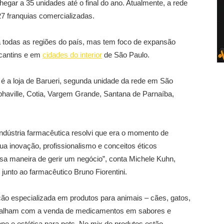
gar a 35 unidades até o final do ano. Atualmente, a rede
27 franquias comercializadas.
ra todas as regiões do país, mas tem foco de expansão
ocantins e em
cidades do interior
de São Paulo.
é a loja de Barueri, segunda unidade da rede em São
lphaville, Cotia, Vargem Grande, Santana de Parnaíba,
indústria farmacêutica resolvi que era o momento de
a inovação, profissionalismo e conceitos éticos
a maneira de gerir um negócio”, conta Michele Kuhn,
unto ao farmacêutico Bruno Fiorentini.
ão especializada em produtos para animais – cães, gatos,
alham com a venda de medicamentos em sabores e
ene e estética para pets. No mix de produtos estão