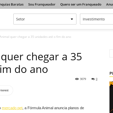
nquias Baratas
Sou Franqueador
Quero ser um Franqueado
Anu
Animal quer chegar a 35 unidades até o fim do ano
quer chegar a 35
fim do ano
P
3079
0
nterest
 o
mercado pet
, a Fórmula Animal anuncia planos de