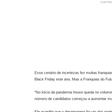
CONTINU
Esse cenário de incertezas fez muitas franqu
Black Friday este ano. Mas a Franquias do Futu
“No início da pandemia houve queda no volume
número de candidatos começou a aumentar muito
Ele acredita que o desemprego foi um dos pont