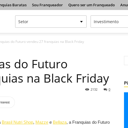
nquias Baratas
Sou Franqueador
Quero ser um Franqueado
Anu
quias do Futuro vendeu 27 franquias na Black Friday
as do Futuro
uias na Black Friday
P
2132
0
nterest
a
Brasil Nutri Shop
,
Mazze
e
Bellaza
, a Franquias do Futuro