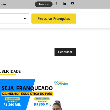
ncie
Anuncie
Procurar
Franquias
UBLICIDADE