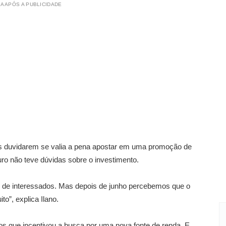
A APÓS A PUBLICIDADE
ias duvidarem se valia a pena apostar em uma promoção de
ro não teve dúvidas sobre o investimento.
 de interessados. Mas depois de junho percebemos que o
”, explica Ilano.
os que incentivou a busca por uma nova fonte de renda. E