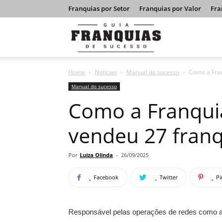
Franquias por Setor
Franquias por Valor
Fra
Guia
Home
Notícias
Manual do sucesso
Como a Fran
Franquias
Manual do sucesso
Como a Franqui
de
vendeu 27 franq
Sucesso
Por
Luiza Olinda
-
26/09/2025
Facebook
Twitter
Pi
Responsável pelas operações de redes como 