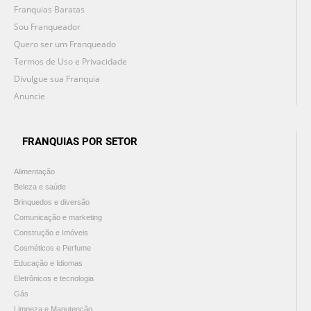
Franquias Baratas
Sou Franqueador
Quero ser um Franqueado
Termos de Uso e Privacidade
Divulgue sua Franquia
Anuncie
FRANQUIAS POR SETOR
Alimentação
Beleza e saúde
Brinquedos e diversão
Comunicação e marketing
Construção e Imóveis
Cosméticos e Perfume
Educação e Idiomas
Eletrônicos e tecnologia
Gás
Limpeza e Manutenção