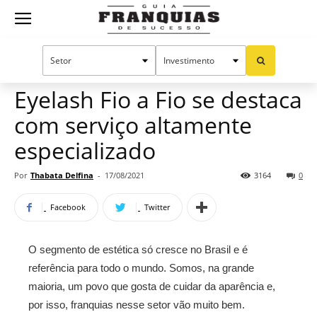
Guia
Home
Notícias
Mercado de franquias
Franquias
Eyelash Fio a Fio se destaca
com serviço altamente
de
especializado
Por
Thabata Delfina
-
17/08/2021
3164
0
Sucesso
Facebook
Twitter
O segmento de estética só cresce no Brasil e é
referência para todo o mundo. Somos, na grande
maioria, um povo que gosta de cuidar da aparência e,
por isso, franquias nesse setor vão muito bem.