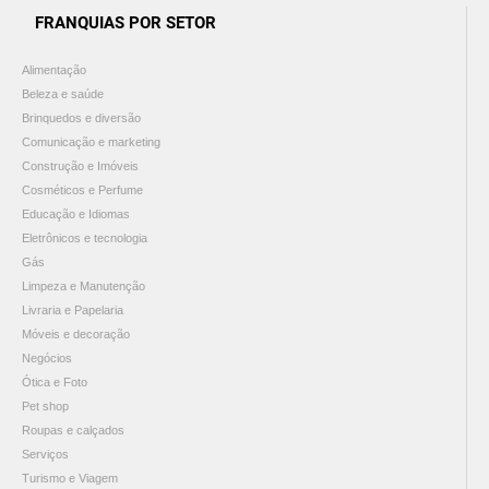
FRANQUIAS POR SETOR
Alimentação
Beleza e saúde
Brinquedos e diversão
Comunicação e marketing
Construção e Imóveis
Cosméticos e Perfume
Educação e Idiomas
Eletrônicos e tecnologia
Gás
Limpeza e Manutenção
Livraria e Papelaria
Móveis e decoração
Negócios
Ótica e Foto
Pet shop
Roupas e calçados
Serviços
Turismo e Viagem