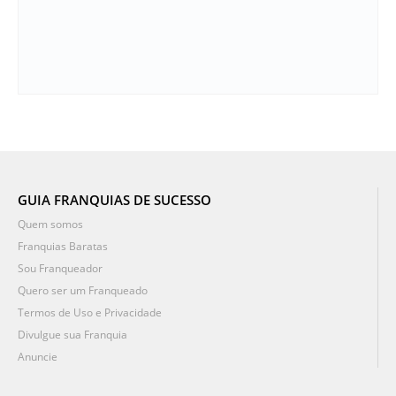
GUIA FRANQUIAS DE SUCESSO
Quem somos
Franquias Baratas
Sou Franqueador
Quero ser um Franqueado
Termos de Uso e Privacidade
Divulgue sua Franquia
Anuncie