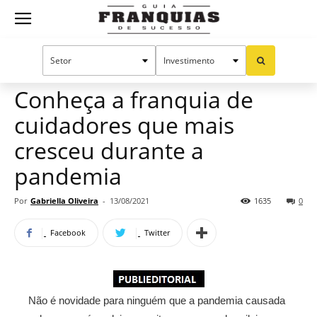
Guia
Home
Notícias
Mercado de franquias
Publieditorial
Franquias
Conheça a franquia de
cuidadores que mais
de
cresceu durante a
pandemia
Sucesso
Por
Gabriella Oliveira
-
13/08/2021
1635
0
Facebook
Twitter
Não é novidade para ninguém que a pandemia causada