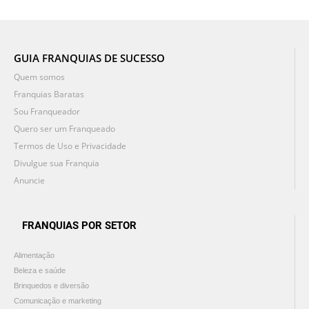
GUIA FRANQUIAS DE SUCESSO
Quem somos
Franquias Baratas
Sou Franqueador
Quero ser um Franqueado
Termos de Uso e Privacidade
Divulgue sua Franquia
Anuncie
FRANQUIAS POR SETOR
Alimentação
Beleza e saúde
Brinquedos e diversão
Comunicação e marketing