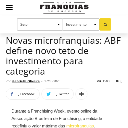
Guia
Home
Notícias
Mercado de franquias
Franquias
Novas microfranquias: ABF
define novo teto de
de
investimento para
categoria
Sucesso
Por
Gabriella Oliveira
-
17/10/2023
1500
0
Facebook
Twitter
Durante a Franchising Week, evento online da
Associação Brasileira de Franchising, a entidade
redefiniu o valor máximo das
microfranquias
.