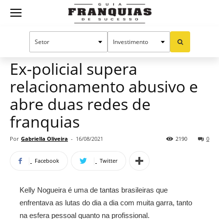
Guia
Home
Notícias
Mercado de franquias
Franquias
Ex-policial supera
relacionamento abusivo e
de
abre duas redes de
franquias
Sucesso
Por
Gabriella Oliveira
-
16/08/2021
2190
0
Facebook
Twitter
Kelly Nogueira é uma de tantas brasileiras que
enfrentava as lutas do dia a dia com muita garra, tanto
na esfera pessoal quanto na profissional.