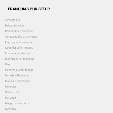
FRANQUIAS POR SETOR
Alimentação
Beleza e saúde
Brinquedos e diversão
Comunicação e marketing
Construção e Imóveis
Cosméticos e Perfume
Educação e Idiomas
Eletrônicos e tecnologia
Gás
Limpeza e Manutenção
Livraria e Papelaria
Móveis e decoração
Negócios
Ótica e Foto
Pet shop
Roupas e calçados
Serviços