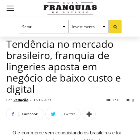
Guia
Home
Notícias
Mercado de franquias
Franquias
Tendência no mercado
brasileiro, franquia de
de
lingeries aposta em
negócio de baixo custo e
digital
Sucesso
Por
Redação
-
13/12/2023
1731
0
Facebook
Twitter
O e-commerce vem conquistando os brasileiros e foi