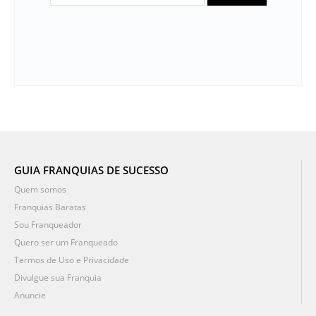
GUIA FRANQUIAS DE SUCESSO
Quem somos
Franquias Baratas
Sou Franqueador
Quero ser um Franqueado
Termos de Uso e Privacidade
Divulgue sua Franquia
Anuncie