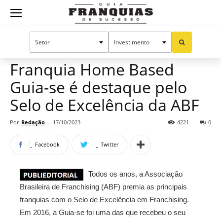
Guia
Home
Notícias
Mercado de franquias
Franquias
Franquia Home Based
Guia­-se é destaque pelo
de
Selo de Excelência da ABF
Por
Redação
-
17/10/2023
4221
0
Sucesso
Facebook
Twitter
Todos os anos, a Associação
Brasileira de Franchising (ABF) premia as principais
franquias com o Selo de Excelência em Franchising.
Em 2016, a Guia-­se foi uma das que recebeu o seu