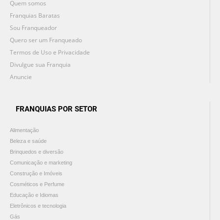
Quem somos
Franquias Baratas
Sou Franqueador
Quero ser um Franqueado
Termos de Uso e Privacidade
Divulgue sua Franquia
Anuncie
FRANQUIAS POR SETOR
Alimentação
Beleza e saúde
Brinquedos e diversão
Comunicação e marketing
Construção e Imóveis
Cosméticos e Perfume
Educação e Idiomas
Eletrônicos e tecnologia
Gás