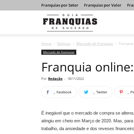
Franquias por Setor
Franquias por Valor
Fra
Guia
Home
Notícias
Mercado de franquias
Franquia
Franquias
Mercado de franquias
Franquia online
de
Por
Redação
-
18/11/2022
Facebook
Twitter
Pi
Sucesso
É inegável que o mercado de compra se altero
atingiu em cheio em Março de 2020. Mas, para
trabalho, da ansiedade e dos reveses financeiro