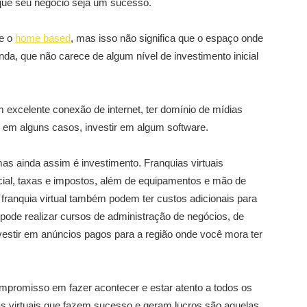
 que seu negócio seja um sucesso.
e o
home based
, mas isso não significa que o espaço onde
nda, que não carece de algum nível de investimento inicial
 excelente conexão de internet, ter domínio de mídias
 em alguns casos, investir em algum software.
 mas ainda assim é investimento. Franquias virtuais
al, taxas e impostos, além de equipamentos e mão de
franquia virtual também podem ter custos adicionais para
 pode realizar cursos de administração de negócios, de
nvestir em anúncios pagos para a região onde você mora ter
mpromisso em fazer acontecer e estar atento a todos os
ias virtuais que fazem sucesso e geram lucros são aquelas