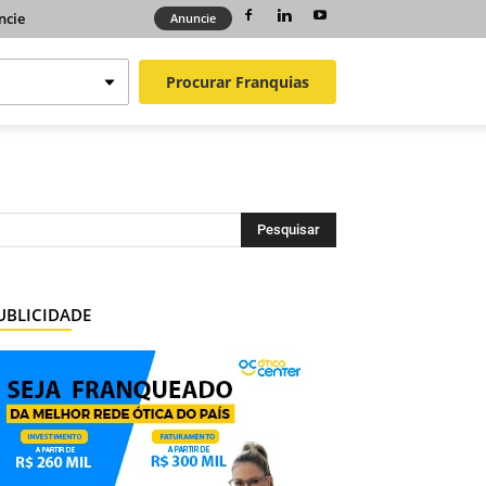
ncie
Anuncie
Procurar
Franquias
UBLICIDADE