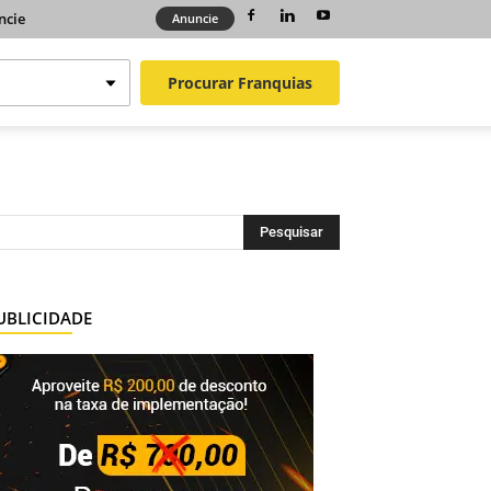
ncie
Anuncie
Procurar
Franquias
UBLICIDADE