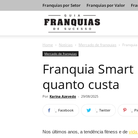
Franquias por Setor
Franquias por Valor
Fra
Guia
Home
Notícias
Mercado de franquias
Franquia 
Franquias
Mercado de franquias
Franquia Smart F
de
quanto custa
Sucesso
Por
Karina Azevedo
-
29/08/2025
Facebook
Twitter
Pi
Nos últimos anos, a tendência fitness e de
vida