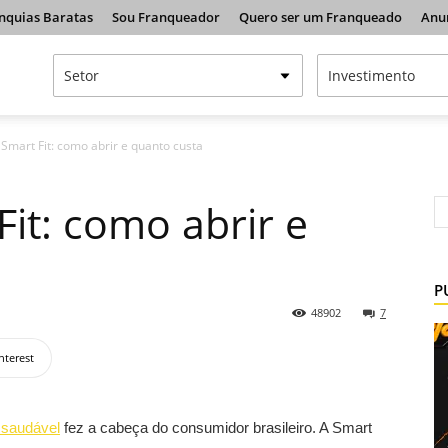
nquias Baratas
Sou Franqueador
Quero ser um Franqueado
Anu
Smart Fit: como abrir e quanto custa
it: como abrir e
P
48902
7
nterest
 saudável
fez a cabeça do consumidor brasileiro. A Smart