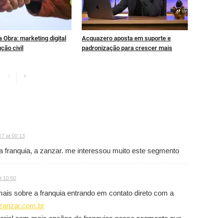
 Obra: marketing digital
Acquazero aposta em suporte e
ção civil
padronização para crescer mais
17 at 00:13
a franquia, a zanzar. me interessou muito este segmento
t 10:50
ais sobre a franquia entrando em contato direto com a
.zanzar.com.br