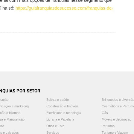
ial com mais opções de franquias nesse segmento que
Olha só:
https://guiafranquiasdesucesso.com/franquias-de-
NQUIAS POR SETOR
ntação
Beleza e saúde
Brinquedos e diversã
icação e marketing
Construção e Imóveis
Cosméticos e Perfum
ção e Idiomas
Eletrônicos e tecnologia
Gás
za e Manutenção
Livraria e Papelaria
Móveis e decoração
ios
Ótica e Foto
Pet shop
s e calçados
Serviços
Turismo e Viagem