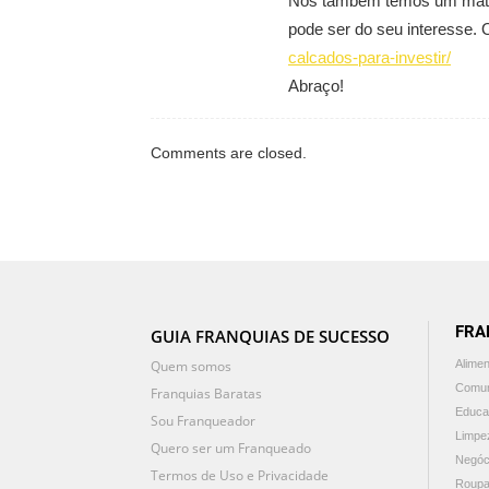
Nós também temos um mater
pode ser do seu interesse. 
calcados-para-investir/
Abraço!
Comments are closed.
FRA
GUIA FRANQUIAS DE SUCESSO
Quem somos
Alime
Comun
Franquias Baratas
Educa
Sou Franqueador
Limpe
Quero ser um Franqueado
Negóc
Termos de Uso e Privacidade
Roupa