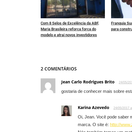
Com 8 Selos de Excelência da ABF,
Franquia Sua
Maria Brasileira reforça força do
para constru
modelo e atrai novos investidores
2 COMENTÁRIOS
Jean Carlo Rodrigues Brito
24/05/20
gostaria de conhecer mais sobre est
Karina Azevedo
24/05/2017 a
Oi, Jean. Você pode saber m
marca. O site é:
http://www