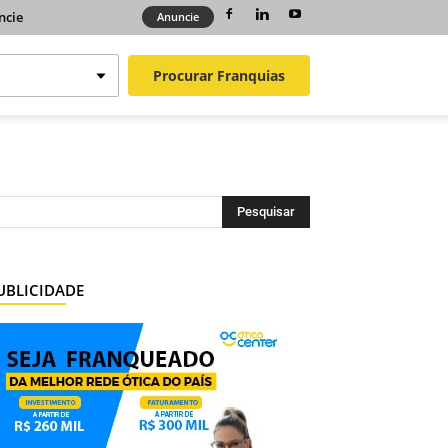
ncie
Anuncie
Procurar
Franquias
UBLICIDADE