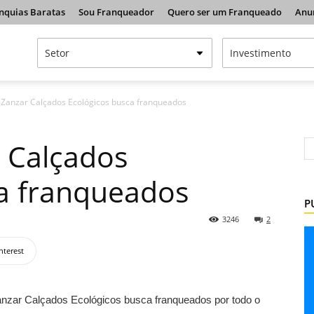
nquias Baratas
Sou Franqueador
Quero ser um Franqueado
Anu
 Zanzar Calçados Ecológicos busca franqueados
 Calçados
ca franqueados
P
3246
2
nterest
Zanzar Calçados Ecológicos busca franqueados por todo o