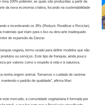
lona 100% poliéster, as quais são produzidas a partir da
te da nova economia criativa, focando na sustentabilidade
ndo e incentivando os 3Rs (Reduzir, Reutilizar e Reciclar),
 materiais que iriam para o lixo ou descarte inadequado
diretor de expansão da Zanzar.
ranquia vegana, termo usado para definir modelos que não
rodutos ou serviços. Este tipo de franquia, ainda pouco
reza por valores como o respeito à vida e à natureza.
ou tenha origem animal. Tomamos o cuidado de rastrear
 mantendo o padrão de qualidade”, afirma Mari
re este mercado, a comunidade vegetariana é formada por
o total), o que faz com que o Brasil seja classificado