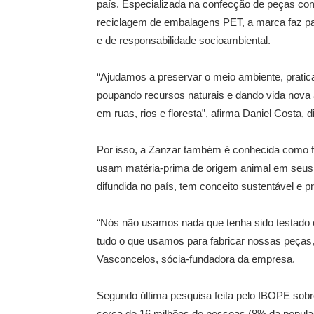
país. Especializada na confecção de peças com 
reciclagem de embalagens PET, a marca faz par
e de responsabilidade socioambiental.
“Ajudamos a preservar o meio ambiente, pratica
poupando recursos naturais e dando vida nova a
em ruas, rios e floresta”, afirma Daniel Costa, 
Por isso, a Zanzar também é conhecida como f
usam matéria-prima de origem animal em seus p
difundida no país, tem conceito sustentável e p
“Nós não usamos nada que tenha sido testado 
tudo o que usamos para fabricar nossas peças,
Vasconcelos, sócia-fundadora da empresa.
Segundo última pesquisa feita pelo IBOPE sob
cerca de 16 milhões de pessoas (8% da populaçã