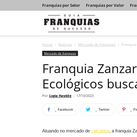
Franquias por Setor
Franquias por Valor
Fra
Guia
Home
Notícias
Mercado de franquias
Franquia
Franquias
Mercado de franquias
Franquia Zanzar
de
Ecológicos bus
Sucesso
Por
Lygia Haydée
-
17/10/2023
Facebook
Twitter
Pi
Atuando no mercado de
calçados
, a franquia 