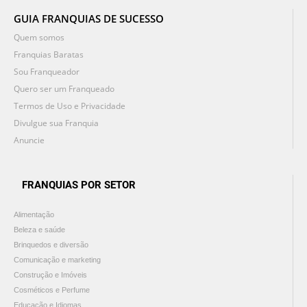
GUIA FRANQUIAS DE SUCESSO
Quem somos
Franquias Baratas
Sou Franqueador
Quero ser um Franqueado
Termos de Uso e Privacidade
Divulgue sua Franquia
Anuncie
FRANQUIAS POR SETOR
Alimentação
Beleza e saúde
Brinquedos e diversão
Comunicação e marketing
Construção e Imóveis
Cosméticos e Perfume
Educação e Idiomas