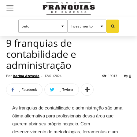
Guia
Home
Notícias
Oportunidades e tendências
Franquias
9 franquias de
contabilidade e
de
administração
Por
Karina Azevedo
-
12/01/2024
19013
0
Sucesso
Facebook
Twitter
As franquias de contabilidade e administração são uma
ótima alternativa para profissionais dessa área que
querem abrir seu próprio negócio. Com
desenvolvimento de metodologias, ferramentas e um