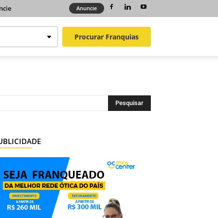
ncie
Anuncie
Procurar
Franquias
UBLICIDADE