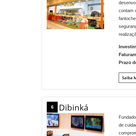
desenvol
contam c
fantoche
seguran
realizaçã
Investi
Fatura
Prazo d
Saiba 
Dibinká
6
Fundado 
de cuida
compromi