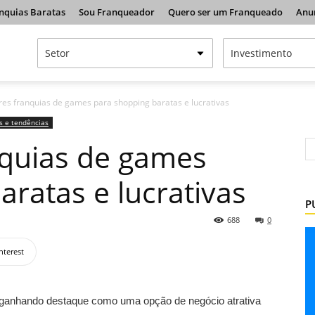
nquias Baratas
Sou Franqueador
Quero ser um Franqueado
Anu
es franquias de games para shopping baratas e lucrativas
s e tendências
nquias de games
aratas e lucrativas
P
688
0
nterest
ganhando destaque como uma opção de negócio atrativa