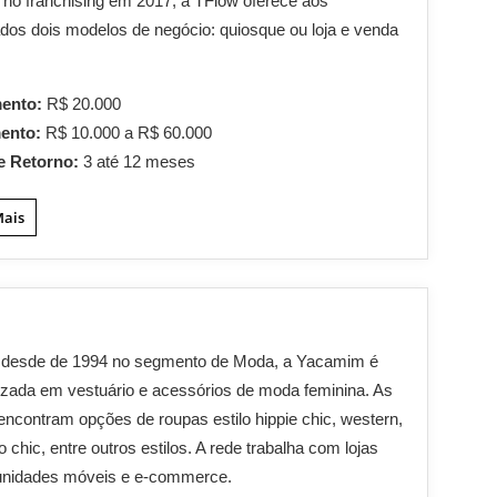
no franchising em 2017, a TFlow oferece aos
dos dois modelos de negócio: quiosque ou loja e venda
mento:
R$ 20.000
mento:
R$ 10.000 a R$ 60.000
e Retorno:
3 até 12 meses
Mais
 desde de 1994 no segmento de Moda, a Yacamim é
izada em vestuário e acessórios de moda feminina. As
 encontram opções de roupas estilo hippie chic, western,
o chic, entre outros estilos. A rede trabalha com lojas
 unidades móveis e e-commerce.