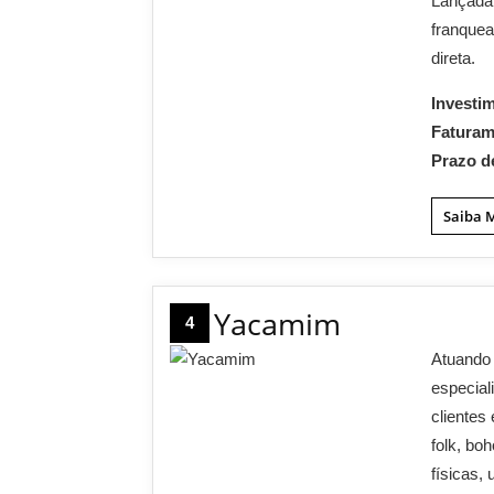
Lançada 
franquea
direta.
Investi
Fatura
Prazo d
Saiba 
Yacamim
4
Atuando
especial
clientes
folk, boh
físicas,