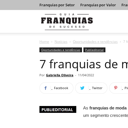
Franquias por Setor
Franquias por Valor
Fra
Guia
Home
Notícias
Oportunidades e tendências
7 
Franquias
Oportunidades e tendências
Publieditorial
7 franquias de 
de
Por
Gabriella Oliveira
-
11/04/2022
Facebook
Twitter
Pi
Sucesso
As
franquias de moda
um segmento crescente 