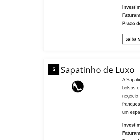
Investi
Fatura
Prazo d
Saiba 
Sapatinho de Luxo
5
A Sapati
bolsas e
negócio 
franque
um espaç
Investi
Fatura