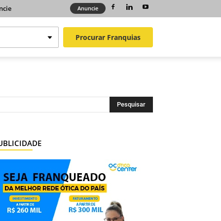
ncie
Anuncie
Procurar
Franquias
UBLICIDADE