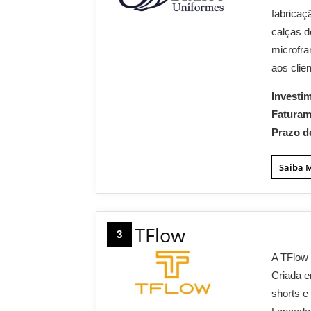
fabricaç
calças 
microfra
aos clie
Investi
Fatura
Prazo d
Saiba 
TFlow
3
A TFlow
Criada e
shorts e