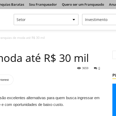
nquias Baratas
Sou Franqueador
Quero ser um Franqueado
Anu
franquias de moda até R$ 30 mil
moda até R$ 30 mil
3659
0
P
nterest
são excelentes alternativas para quem busca ingressar em
e com oportunidades de baixo custo.