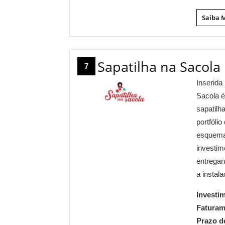
Saiba 
Sapatilha na Sacola
7
Inserida
Sacola é
sapatilh
portfóli
esquema 
investi
entregan
a instal
Investi
Fatura
Prazo d