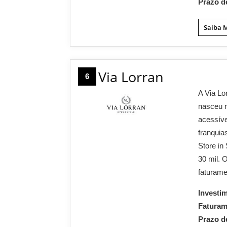
Prazo d
Saiba 
Via Lorran
6
A Via Lo
nasceu n
acessíve
franquia
Store in
30 mil. 
faturame
Investi
Fatura
Prazo d