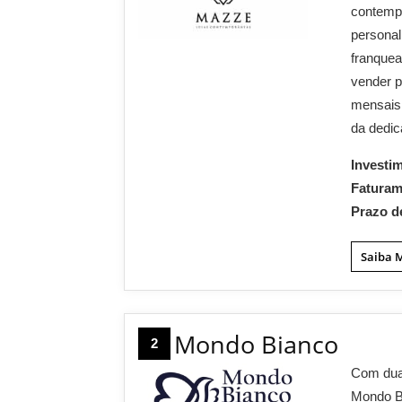
contempo
personal
franque
vender p
mensais
da dedic
Investi
Fatura
Prazo d
Saiba 
Mondo Bianco
2
Com dua
Mondo Bi