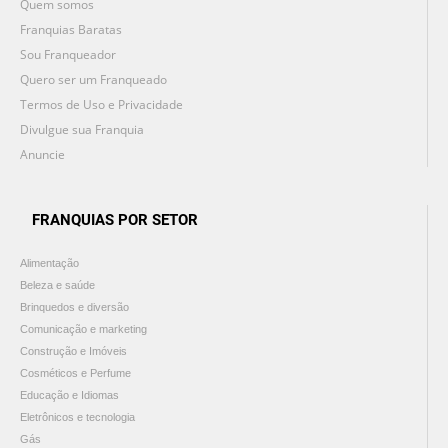
Quem somos
Franquias Baratas
Sou Franqueador
Quero ser um Franqueado
Termos de Uso e Privacidade
Divulgue sua Franquia
Anuncie
FRANQUIAS POR SETOR
Alimentação
Beleza e saúde
Brinquedos e diversão
Comunicação e marketing
Construção e Imóveis
Cosméticos e Perfume
Educação e Idiomas
Eletrônicos e tecnologia
Gás