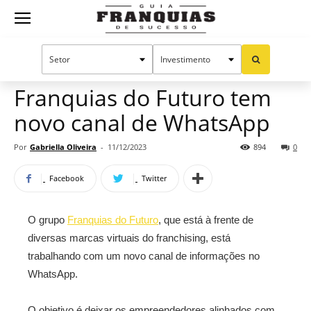
Guia
Home
Notícias
Mercado de franquias
Franquias
Franquias do Futuro tem
novo canal de WhatsApp
de
Por
Gabriella Oliveira
-
11/12/2023
894
0
Facebook
Twitter
Sucesso
O grupo
Franquias do Futuro
, que está à frente de
diversas marcas virtuais do franchising, está
trabalhando com um novo canal de informações no
WhatsApp.
O objetivo é deixar os empreendedores alinhados com