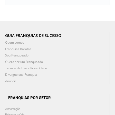
GUIA FRANQUIAS DE SUCESSO
Quem somos
Franquias Baratas
Sou Franqueador
Quero ser um Franqueado
Termos de Uso e Privacidade
Divulgue sua Franquia
Anuncie
FRANQUIAS POR SETOR
Alimentação
Beleza e saúde