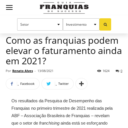
Guia
Home
Notícias
Artigos
Manual do sucesso
Franquias
Como as franquias podem
elevar o faturamento ainda
de
em 2021?
Por
Renato Alves
-
13/08/2021
1624
0
Sucesso
Facebook
Twitter
Os resultados da Pesquisa de Desempenho das
Franquias no primeiro trimestre de 2021 realizada pela
ABF – Associação Brasileira de Franquias – revelam
que o setor de
franchising
ainda está se esforçando