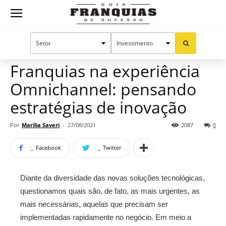
Guia
Home
Notícias
Artigos
Franquias
Franquias na experiência
Omnichannel: pensando
de
estratégias de inovação
Por
Marília Saveri
-
27/08/2021
2087
0
Sucesso
Facebook
Twitter
Diante da diversidade das novas soluções tecnológicas,
questionamos quais são, de fato, as mais urgentes, as
mais necessárias, aquelas que precisam ser
implementadas rapidamente no negócio. Em meio a