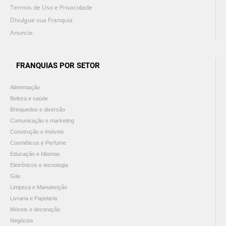
Termos de Uso e Privacidade
Divulgue sua Franquia
Anuncie
FRANQUIAS POR SETOR
Alimentação
Beleza e saúde
Brinquedos e diversão
Comunicação e marketing
Construção e Imóveis
Cosméticos e Perfume
Educação e Idiomas
Eletrônicos e tecnologia
Gás
Limpeza e Manutenção
Livraria e Papelaria
Móveis e decoração
Negócios