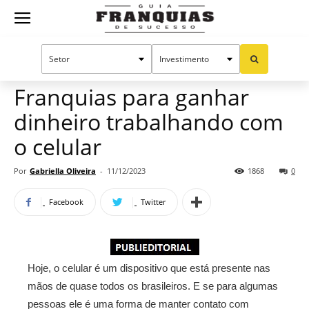
Guia
Home
Notícias
Oportunidades e tendências
Publieditorial
Franquias
Franquias para ganhar
dinheiro trabalhando com
de
o celular
Por
Gabriella Oliveira
-
11/12/2023
1868
0
Sucesso
Facebook
Twitter
Hoje, o celular é um dispositivo que está presente nas
mãos de quase todos os brasileiros. E se para algumas
pessoas ele é uma forma de manter contato com