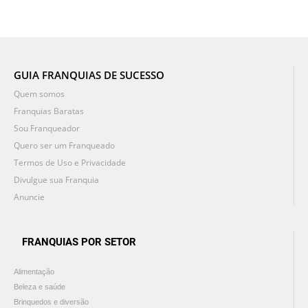
GUIA FRANQUIAS DE SUCESSO
Quem somos
Franquias Baratas
Sou Franqueador
Quero ser um Franqueado
Termos de Uso e Privacidade
Divulgue sua Franquia
Anuncie
FRANQUIAS POR SETOR
Alimentação
Beleza e saúde
Brinquedos e diversão