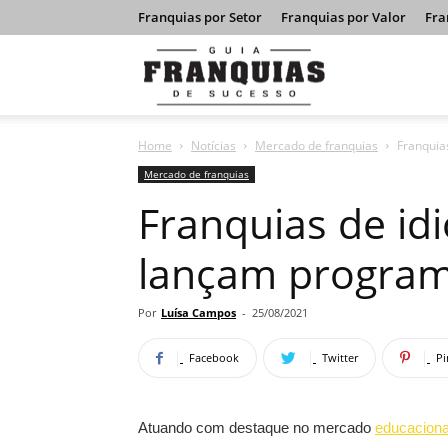
Franquias por Setor
Franquias por Valor
Fra
Guia
Home
Notícias
Mercado de franquias
Franquia
Franquias
Mercado de franquias
Franquias de id
de
lançam program
Sucesso
Por
Luísa Campos
-
25/08/2021
Facebook
Twitter
Pi
Atuando com destaque no mercado
educaciona