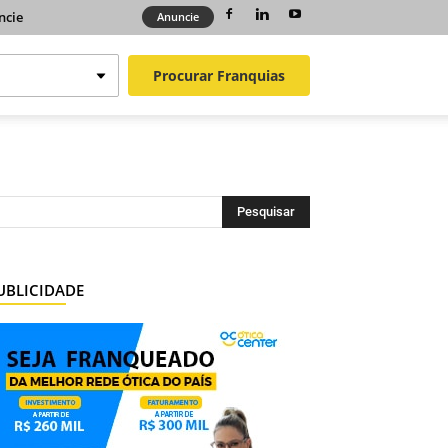
ncie
Anuncie
Procurar
Franquias
UBLICIDADE