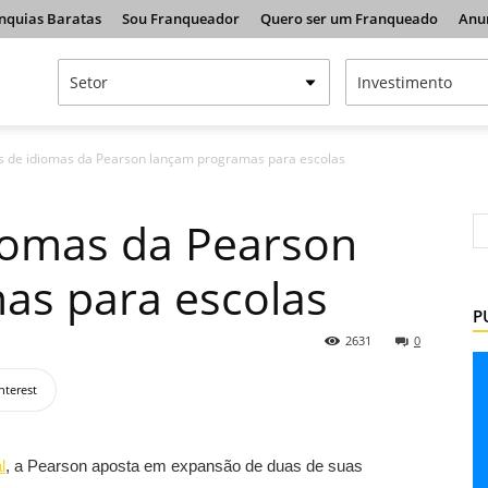
nquias Baratas
Sou Franqueador
Quero ser um Franqueado
Anu
s de idiomas da Pearson lançam programas para escolas
iomas da Pearson
as para escolas
P
2631
0
nterest
l
, a Pearson aposta em expansão de duas de suas