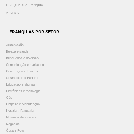
Divulgue sua Franquia
Anuncie
FRANQUIAS POR SETOR
Alimentação
Beleza e saúde
Brinquedos e diversão
Comunicação e marketing
Construção e Imóveis
Cosméticos e Perfume
Educação e Idiomas
Eletrônicos e tecnologia
Gás
Limpeza e Manutenção
Livraria e Papelaria
Móveis e decoração
Negócios
Ótica e Foto