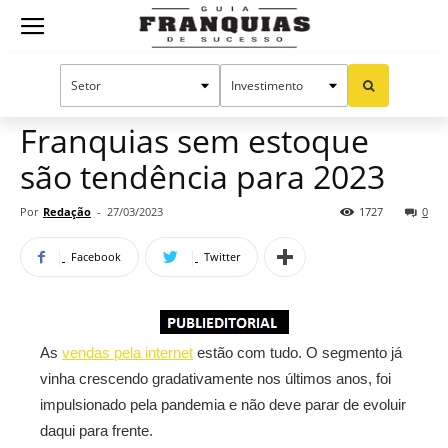
Guia
Home
Notícias
Mercado de franquias
Publieditorial
Franquias
Franquias sem estoque
são tendência para 2023
de
Por
Redação
-
27/03/2023
1727
0
Facebook
Twitter
Sucesso
As
vendas pela internet
estão com tudo. O segmento já
vinha crescendo gradativamente nos últimos anos, foi
impulsionado pela pandemia e não deve parar de evoluir
daqui para frente.