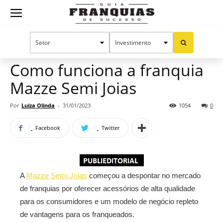
Guia
Home
Notícias
Mercado de franquias
Publieditorial
Franquias
Como funciona a franquia
Mazze Semi Joias
de
Por
Luiza Olinda
-
31/01/2023
1054
0
Facebook
Twitter
Sucesso
A
Mazze Semi Joias
começou a despontar no mercado
de franquias por oferecer acessórios de alta qualidade
para os consumidores e um modelo de negócio repleto
de vantagens para os franqueados.