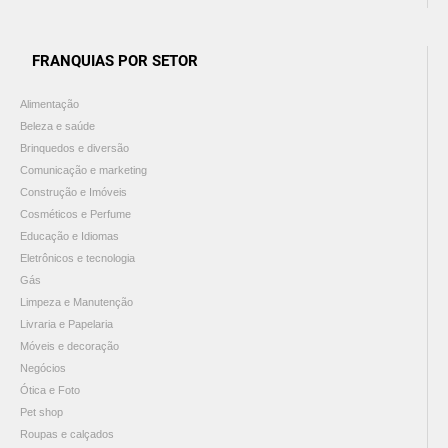
FRANQUIAS POR SETOR
Alimentação
Beleza e saúde
Brinquedos e diversão
Comunicação e marketing
Construção e Imóveis
Cosméticos e Perfume
Educação e Idiomas
Eletrônicos e tecnologia
Gás
Limpeza e Manutenção
Livraria e Papelaria
Móveis e decoração
Negócios
Ótica e Foto
Pet shop
Roupas e calçados