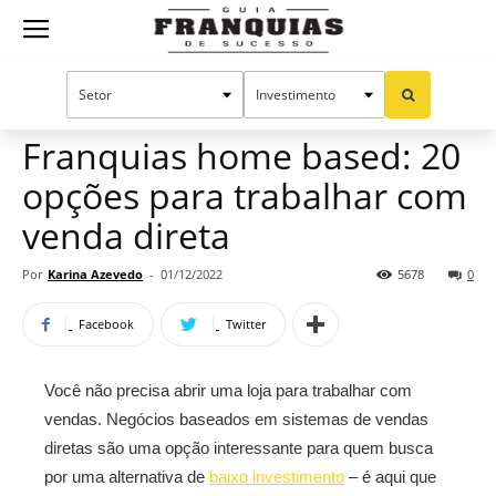
Guia
Home
Notícias
Oportunidades e tendências
Franquias
Franquias home based: 20
opções para trabalhar com
de
venda direta
Por
Karina Azevedo
-
01/12/2022
5678
0
Sucesso
Facebook
Twitter
Você não precisa abrir uma loja para trabalhar com
vendas. Negócios baseados em sistemas de vendas
diretas são uma opção interessante para quem busca
por uma alternativa de
baixo investimento
– é aqui que