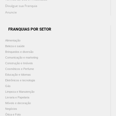
Divulgue sua Franquia
Anuncie
FRANQUIAS POR SETOR
Alimentação
Beleza e saúde
Brinquedos e diversão
Comunicação e marketing
Construção e Imóveis
Cosméticos e Perfume
Educação e Idiomas
Eletrônicos e tecnologia
Gás
Limpeza e Manutenção
Livraria e Papelaria
Móveis e decoração
Negócios
Ótica e Foto