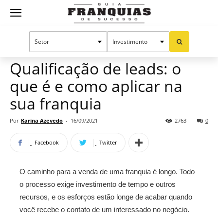
Guia
Home
Notícias
Manual do sucesso
Franquias
Qualificação de leads: o
que é e como aplicar na
de
sua franquia
Por
Karina Azevedo
-
16/09/2021
2763
0
Sucesso
Facebook
Twitter
O caminho para a venda de uma franquia é longo. Todo
o processo exige investimento de tempo e outros
recursos, e os esforços estão longe de acabar quando
você recebe o contato de um interessado no negócio.