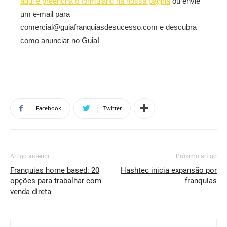
aqui e preencha o formulário na nossa página
ou envie
um e-mail para
comercial@guiafranquiasdesucesso.com e descubra
como anunciar no Guia!
Facebook
Twitter
Artigo anterior
Próximo artigo
Franquias home based: 20
Hashtec inicia expansão por
opções para trabalhar com
franquias
venda direta