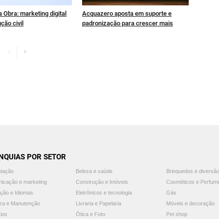
 Obra: marketing digital
Acquazero aposta em suporte e
ção civil
padronização para crescer mais
NQUIAS POR SETOR
ntação
Beleza e saúde
Brinquedos e diversã
icação e marketing
Construção e Imóveis
Cosméticos e Perfum
ção e Idiomas
Eletrônicos e tecnologia
Gás
za e Manutenção
Livraria e Papelaria
Móveis e decoração
ios
Ótica e Foto
Pet shop