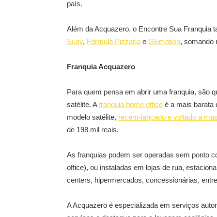
país.
Além da Acquazero, o Encontre Sua Franquia
Suav
,
Fórmula Pizzaria
e
GEmotion
, somando m
Franquia Acquazero
Para quem pensa em abrir uma franquia, são qu
satélite. A
franquia home office
é a mais barata d
modelo satélite,
recém-lançado e voltado a mas
de 198 mil reais.
As franquias podem ser operadas sem ponto co
office), ou instaladas em lojas de rua, estacio
centers, hipermercados, concessionárias, entre 
A Acquazero é especializada em serviços automo