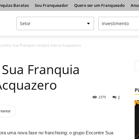
nquias Baratas
Sou Franqueador
Quero ser um Franqueado
Anu
contre Sua Franquia compra marca Acquazero
 Sua Franquia
Acquazero
P
2379
0
nterest
gora uma nova fase no franchising: o grupo Encontre Sua