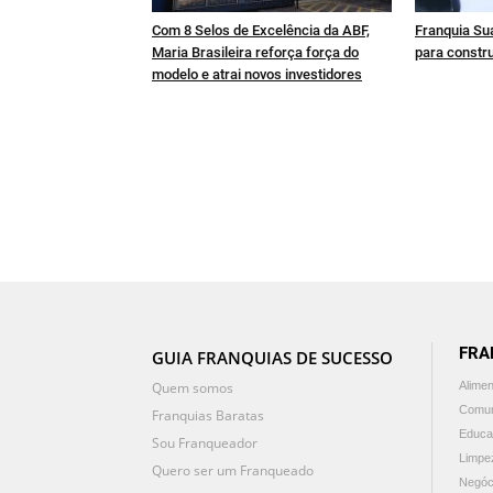
Com 8 Selos de Excelência da ABF,
Franquia Sua
Maria Brasileira reforça força do
para constru
modelo e atrai novos investidores
FRA
GUIA FRANQUIAS DE SUCESSO
Quem somos
Alime
Comun
Franquias Baratas
Educa
Sou Franqueador
Limpe
Quero ser um Franqueado
Negóc