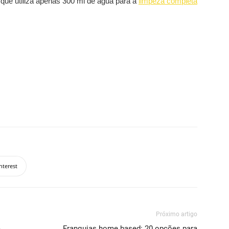
 que utiliza apenas 300 ml de água para a
limpeza completa
nterest
Próximo artigo
m
Franquias home based: 20 opções para