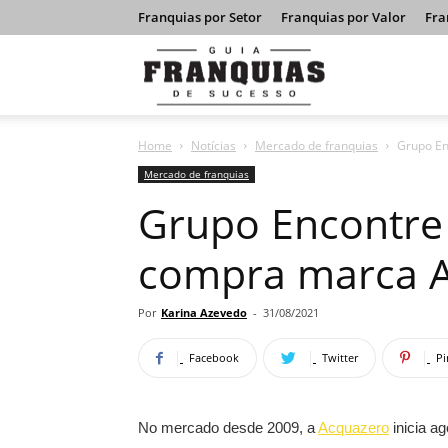
Franquias por Setor
Franquias por Valor
Fra
Guia
Home
Notícias
Mercado de franquias
Grupo En
Franquias
Mercado de franquias
Grupo Encontre
de
compra marca 
Sucesso
Por
Karina Azevedo
-
31/08/2021
Facebook
Twitter
Pi
No mercado desde 2009, a
Acquazero
inicia a