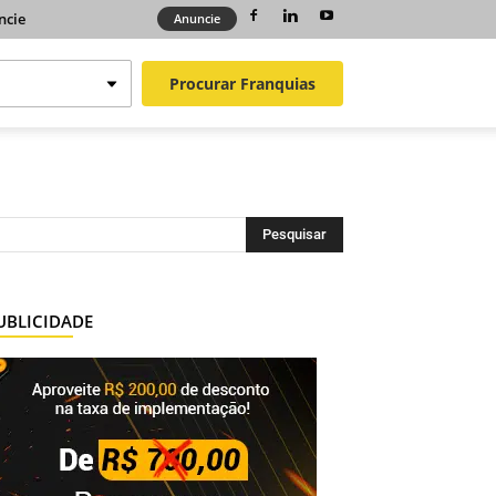
ncie
Anuncie
Procurar
Franquias
UBLICIDADE